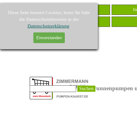
Direkt zum Seiteninhalt
PUMPEN-KAARST
I
Diese Seite benutzt Cookies, lesen Sie bitte
die Datenschutzhinweise in der
Druckschalter
Datenschutzerklärung
.
Einverstanden
PUMPEN-KAARST - Brunnenpumpen u
Suchen