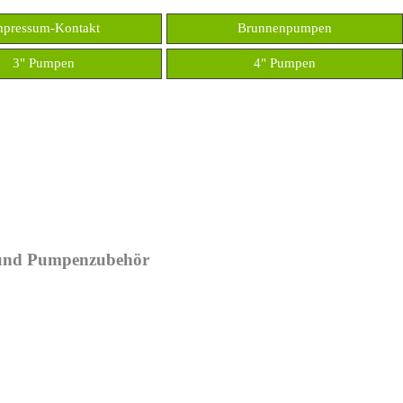
Menü überspringen
mpressum-Kontakt
Brunnenpumpen
3" Pumpen
4" Pumpen
▼
▼
nd Pumpenzubehör