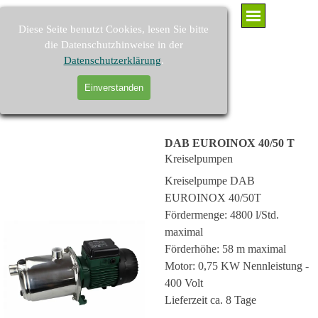
Direkt zum Seiteninhalt
Menü überspringen
Diese Seite benutzt Cookies, lesen Sie bitte
die Datenschutzhinweise in der
Datenschutzerklärung
.
PUMPEN-KAARST - Brunnenpumpen und Pumpenzubehör
Einverstanden
Suchen
DAB EUROINOX 40/50 T
Kreiselpumpen
Kreiselpumpe DAB
EUROINOX 40/50T
Fördermenge: 4800 l/Std.
maximal
Förderhöhe: 58 m maximal
Motor: 0,75 KW Nennleistung -
400 Volt
Lieferzeit ca. 8 Tage