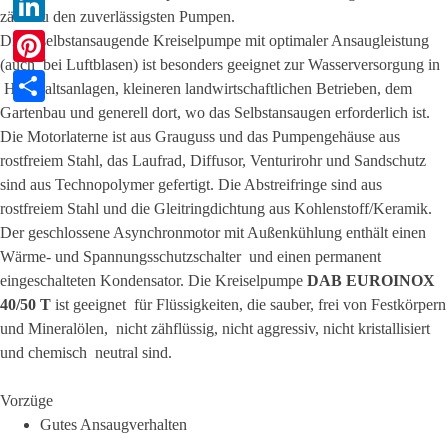
zählt zu den zuverlässigsten Pumpen.
LinkedIn
Diese selbstansaugende Kreiselpumpe mit optimaler Ansaugleistung
(auch bei Luftblasen) ist besonders geeignet zur Wasserversorgung in
Pinterest
Haushaltsanlagen, kleineren landwirtschaftlichen Betrieben, dem
Gartenbau und generell dort, wo das Selbstansaugen erforderlich ist.
Teilen
Die Motorlaterne ist aus Grauguss und das Pumpengehäuse
aus
rostfreiem Stahl
, das Laufrad, Diffusor, Venturirohr und Sandschutz
sind aus Technopolymer gefertigt. Die Abstreifringe sind aus
rostfreiem Stahl und die Gleitringdichtung aus Kohlenstoff/Keramik.
Der geschlossene Asynchronmotor mit Außenkühlung enthält einen
Wärme- und Spannungsschutzschalter und einen permanent
eingeschalteten Kondensator. Die Kreiselpumpe
DAB
EUROINOX
40/50 T
ist geeignet für Flüssigkeiten, die sauber, frei von Festkörpern
und Mineralölen, nicht zähflüssig, nicht aggressiv, nicht kristallisiert
und chemisch neutral sind.
Vorzüge
Gutes Ansaugverhalten