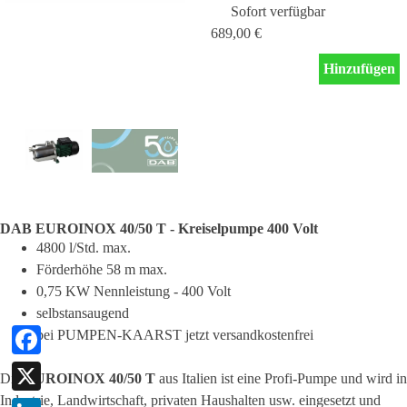
Sofort verfügbar
689,00 €
Hinzufügen
DAB EUROINOX 40/50 T - Kreiselpumpe 400 Volt
4800 l/Std. max.
Förderhöhe 58 m max.
0,75 KW Nennleistung - 400 Volt
selbstansaugend
bei PUMPEN-KAARST jetzt versandkostenfrei
Facebook
Die
EUROINOX 40/50 T
aus Italien ist eine Profi-Pumpe und wird in
Industrie, Landwirtschaft, privaten Haushalten usw. eingesetzt und
X