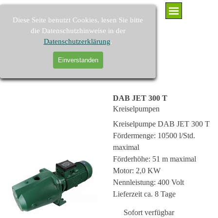
Direkt zum Seiteninhalt
Menü überspringen
Diese Seite benutzt Cookies, lesen Sie bitte
die Datenschutzhinweise in der
Datenschutzerklärung
.
PUMPEN-KAARST - Brunnenpumpen und Pumpenzubehör
Einverstanden
Suchen
DAB JET 300 T
Kreiselpumpen
Kreiselpumpe DAB JET 300 T
Fördermenge: 10500 l/Std.
maximal
Förderhöhe: 51 m maximal
Motor: 2,0 KW
Nennleistung: 400 Volt
Lieferzeit ca. 8 Tage
Sofort verfügbar