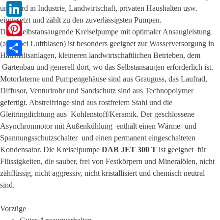
X
und wird in Industrie, Landwirtschaft, privaten Haushalten usw.
eingesetzt und zählt zu den zuverlässigsten Pumpen.
LinkedIn
Diese selbstansaugende Kreiselpumpe mit optimaler Ansaugleistung
(auch bei Luftblasen) ist besonders geeignet zur Wasserversorgung in
Pinterest
Haushaltsanlagen, kleineren landwirtschaftlichen Betrieben, dem
Teilen
Gartenbau und generell dort, wo das Selbstansaugen erforderlich ist.
Motorlaterne und Pumpengehäuse sind
aus Grauguss
, das Laufrad,
Diffusor, Venturirohr und Sandschutz sind aus Technopolymer
gefertigt. Abstreifringe sind aus rostfreiem Stahl und die
Gleitringdichtung aus Kohlenstoff/Keramik. Der geschlossene
Asynchronmotor mit Außenkühlung enthält einen Wärme- und
Spannungsschutzschalter und einen permanent eingeschalteten
Kondensator. Die Kreiselpumpe
DAB JET 300 T
ist geeignet für
Flüssigkeiten, die sauber, frei von Festkörpern und Mineralölen, nicht
zähflüssig, nicht aggressiv, nicht kristallisiert und chemisch neutral
sind.
Vorzüge